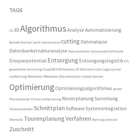
TAGS
Algorithmus
3D
Analyse
Automatisierung
1D
cutting
Datenalayse
Barcode Scanner
batch
batchanalyse
Datenbankstrukturanalyse
Dokumentation
dynamische Füllstande
Entsorgung
Einsparpotential
Entsorgungslogistik
ETL
gewerbliche Sammlung
GraphDB
GSM Gateway
IoT
Kollisionsrisiko
Lagerscanner
Laufleistung
Metadaten
Metadaten-Dokumentation
mobile Scanner
Optimierung
Optimierungsalgorithmus
poster
Revierplanung
Sammlung
Presscontainer
Prozessverbesserung
Schnittplan
Software
Systemintegration
Schienenverkehr
Tourenplanung
Verfahren
Telematik
Wartungsintervall
Zuschnitt