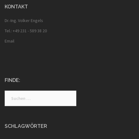
KONTAKT
Dr.-Ing. Volker Engels
Tel.: +49 231 - 589 38 20
Email
FINDE:
Suche
nach:
SCHLAGWÖRTER