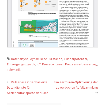
Datenalayse
,
dynamische Füllstande
,
Einsparpotential
,
Entsorgungslogistik
,
IoT
,
Presscontainer
,
Prozessverbesserung
,
Telematik
Railservices: Geobasierte
Umleertouren-Optimierung der
Beitrags-
Datendienste für
gewerblichen Abfallsammlung
Schienentransporte der Bahn
Navigation