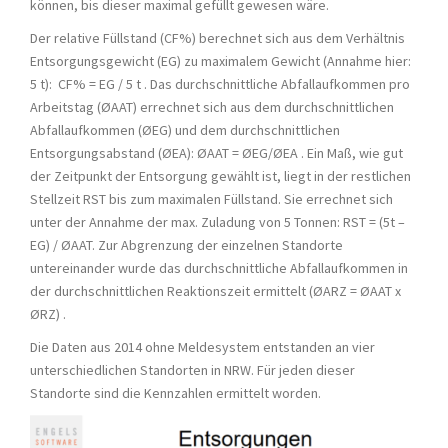
können, bis dieser maximal gefüllt gewesen wäre.
Der relative Füllstand (CF%) berechnet sich aus dem Verhältnis
Entsorgungsgewicht (EG) zu maximalem Gewicht (Annahme hier:
5 t): CF% = EG / 5 t . Das durchschnittliche Abfallaufkommen pro
Arbeitstag (ØAAT) errechnet sich aus dem durchschnittlichen
Abfallaufkommen (ØEG) und dem durchschnittlichen
Entsorgungsabstand (ØEA): ØAAT = ØEG/ØEA . Ein Maß, wie gut
der Zeitpunkt der Entsorgung gewählt ist, liegt in der restlichen
Stellzeit RST bis zum maximalen Füllstand. Sie errechnet sich
unter der Annahme der max. Zuladung von 5 Tonnen: RST = (5t –
EG) / ØAAT. Zur Abgrenzung der einzelnen Standorte
untereinander wurde das durchschnittliche Abfallaufkommen in
der durchschnittlichen Reaktionszeit ermittelt (ØARZ = ØAAT x
ØRZ) .
Die Daten aus 2014 ohne Meldesystem entstanden an vier
unterschiedlichen Standorten in NRW. Für jeden dieser
Standorte sind die Kennzahlen ermittelt worden.