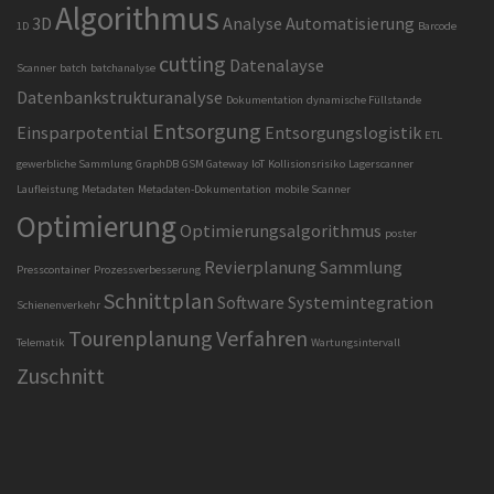
Algorithmus
3D
Analyse
Automatisierung
1D
Barcode
cutting
Datenalayse
Scanner
batch
batchanalyse
Datenbankstrukturanalyse
Dokumentation
dynamische Füllstande
Entsorgung
Einsparpotential
Entsorgungslogistik
ETL
gewerbliche Sammlung
GraphDB
GSM Gateway
IoT
Kollisionsrisiko
Lagerscanner
Laufleistung
Metadaten
Metadaten-Dokumentation
mobile Scanner
Optimierung
Optimierungsalgorithmus
poster
Revierplanung
Sammlung
Presscontainer
Prozessverbesserung
Schnittplan
Software
Systemintegration
Schienenverkehr
Tourenplanung
Verfahren
Telematik
Wartungsintervall
Zuschnitt