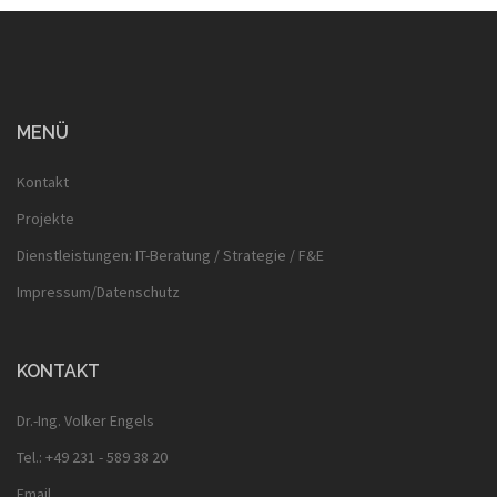
MENÜ
Kontakt
Projekte
Dienstleistungen: IT-Beratung / Strategie / F&E
Impressum/Datenschutz
KONTAKT
Dr.-Ing. Volker Engels
Tel.: +49 231 - 589 38 20
Email