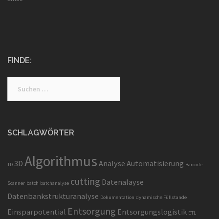
FINDE:
Suchen
nach:
SCHLAGWÖRTER
Algorithmus
3D
Analyse
Automatisierung
1D
Barcode
cutting
Datenalayse
Scanner
batch
batchanalyse
Datenbankstrukturanalyse
Dokumentation
dynamische Füllstande
Entsorgung
Einsparpotential
Entsorgungslogistik
ETL